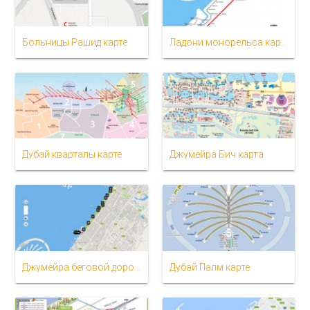
Больницы Рашид карте
Ладони монорельса карте
Дубай кварталы карте
Джумейра Бич карта
Джумейра беговой дорожке карте
Дубай Палм карте