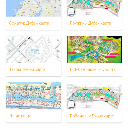
Сонапур Дубай карта
Пружины Дубай карта
Теком, Дубай карта
В Дубае парки и курорты карте
Jbr на карте
Районе jlt в Дубае карте