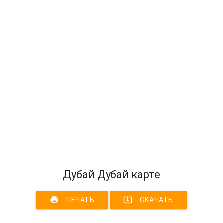
Дубай Дубай карте
print
system_update_alt
ПЕЧАТЬ
СКАЧАТЬ